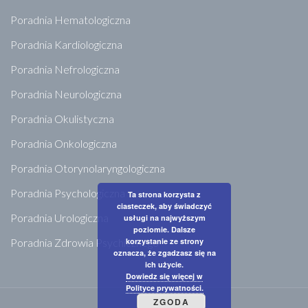
Poradnia Hematologiczna
Poradnia Kardiologiczna
Poradnia Nefrologiczna
Poradnia Neurologiczna
Poradnia Okulistyczna
Poradnia Onkologiczna
Poradnia Otorynolaryngologiczna
Poradnia Psychologiczna
Ta strona korzysta z
ciasteczek, aby świadczyć
Poradnia Urologiczna
usługi na najwyższym
poziomie. Dalsze
korzystanie ze strony
Poradnia Zdrowia Psychicznego
oznacza, że zgadzasz się na
ich użycie.
Dowiedz się więcej w
Polityce prywatności.
ZGODA