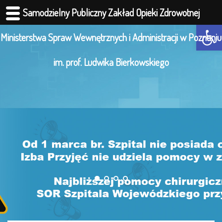
Samodzielny Publiczny Zakład Opieki Zdrowotnej
Otwórz 
Ministerstwa Spraw Wewnętrznych i Administracji w Poznaniu
im. prof. Ludwika Bierkowskiego