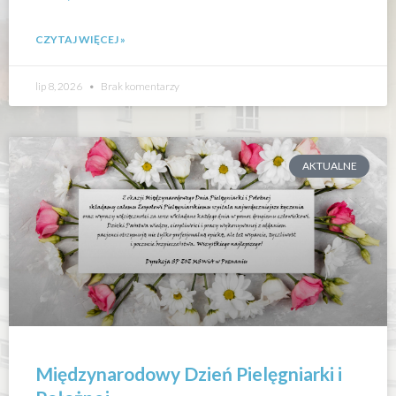
CZYTAJ WIĘCEJ »
lip 8, 2026
Brak komentarzy
AKTUALNE
Międzynarodowy Dzień Pielęgniarki i