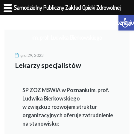
Samodzielny Publiczny Zakład Opieki Zdrowotnej
Otwórz 
Ministerstwa Spraw Wewnętrznych i Administracji w Poznaniu
im. prof. Ludwika Bierkowskiego
gru 29, 2023
Lekarzy specjalistów
SP ZOZ MSWiA w Poznaniu im. prof.
Ludwika Bierkowskiego
w związku z rozwojem struktur
organizacyjnych oferuje zatrudnienie
na stanowisku: