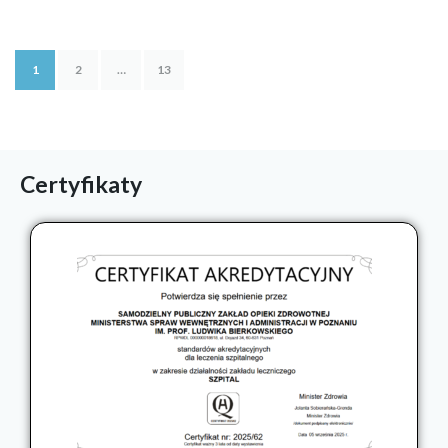
1
2
…
13
Certyfikaty