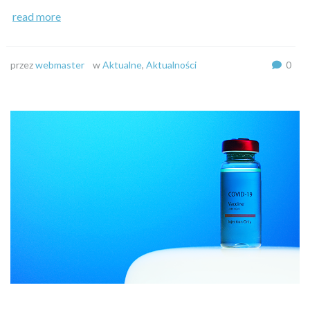
read more
przez
webmaster
w
Aktualne
,
Aktualności
0