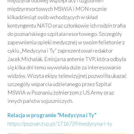
międzynarodowej współpracy i uzgodnień
międzyresortowych MSWiA i MON rocznie
kilkadziesiąt osób wchodzących w skład
kontyngentu NATO oraz członkowie ich rodzin trafia
do poznańskiego szpitala resortowego. Szczegóły
zapewnienia opieki medycznej w swoim felietonie z
cyklu „Medycyna i Ty” zaprezentował redaktor
Jacek Michalak. Emisja na antenie TVP, która odbyła
się kilka dni temu wywołała duże za interesowanie
widzów. Wizyta ekipy telewizyjnej pozwoliła ukazać
szczegóły wsparcia udzielanego przez Szpital
MSWIA w Poznaniu żołnierzom z US Army oraz
innych państw sojuszniczych.
Relacja w programie “Medycyna i Ty”
https://poznan.tvp.pl/1716739/medycyna-i-ty