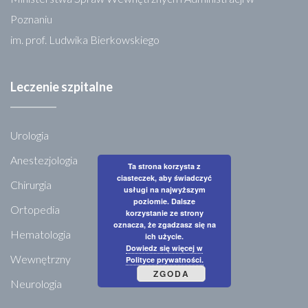
Poznaniu
im. prof. Ludwika Bierkowskiego
Leczenie szpitalne
Urologia
Anestezjologia
Ta strona korzysta z
ciasteczek, aby świadczyć
Chirurgia
usługi na najwyższym
poziomie. Dalsze
Ortopedia
korzystanie ze strony
oznacza, że zgadzasz się na
Hematologia
ich użycie.
Dowiedz się więcej w
Wewnętrzny
Polityce prywatności.
ZGODA
Neurologia