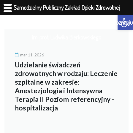
Samodzielny Publiczny Zakład Opieki Zdrowotnej
Otwórz 
Ministerstwa Spraw Wewnętrznych i Administracji w Poznaniu
im. prof. Ludwika Bierkowskiego
mar 11, 2026
Udzielanie świadczeń
zdrowotnych w rodzaju: Leczenie
szpitalne w zakresie:
Anestezjologia i Intensywna
Terapia II Poziom referencyjny -
hospitalizacja