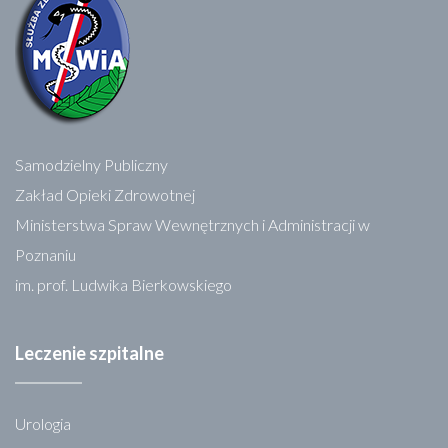
Samodzielny Publiczny
Zakład Opieki Zdrowotnej
Ministerstwa Spraw Wewnętrznych i Administracji w
Poznaniu
im. prof. Ludwika Bierkowskiego
Leczenie szpitalne
Urologia