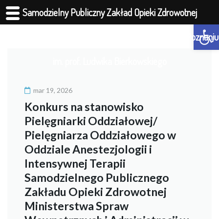
Samodzielny Publiczny Zakład Opieki Zdrowotnej
Otwórz 
Ministerstwa Spraw Wewnętrznych i Administracji w Poznaniu
im. prof. Ludwika Bierkowskiego
mar 19, 2026
Konkurs na stanowisko
Pielęgniarki Oddziałowej/
Pielęgniarza Oddziałowego w
Oddziale Anestezjologii i
Intensywnej Terapii
Samodzielnego Publicznego
Zakładu Opieki Zdrowotnej
Ministerstwa Spraw