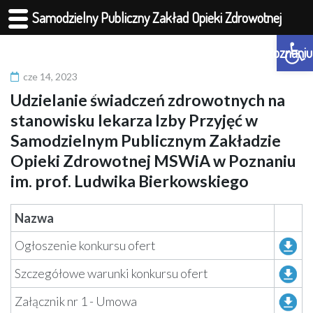
Samodzielny Publiczny Zakład Opieki Zdrowotnej
Otwórz 
Ministerstwa Spraw Wewnętrznych i Administracji w Poznaniu
cze 14, 2023
im. prof. Ludwika Bierkowskiego
Udzielanie świadczeń zdrowotnych na
stanowisku lekarza Izby Przyjęć w
Samodzielnym Publicznym Zakładzie
Opieki Zdrowotnej MSWiA w Poznaniu
im. prof. Ludwika Bierkowskiego
Nazwa
Ogłoszenie konkursu ofert
Szczegółowe warunki konkursu ofert
Załącznik nr 1 - Umowa